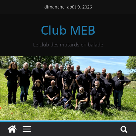
Passer
dimanche, août 9, 2026
au
contenu
Club MEB
Le club des motards en balade