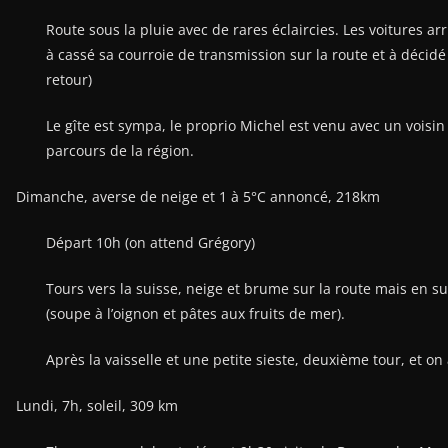
7h30, les motos partent. Lionel qui avait le matin la tête 
(Odile à préféré le chauffage et part en voiture)
8h, les voitures partent à leur tour, Yves, Baptiste, Michel,
l’alimentation et le liquide 🙂
Route sous la pluie avec de rares éclaircies. Les voitures ar
sur la route et à décidé de rentrer (un copain vient le cherc
Le gîte est sympa, le proprio Michel est venu avec un voisi
Dimanche, averse de neige et 1 à 5°C annoncé, 218km
Départ 10h (on attend Grégory)
Tours vers la suisse, neige et brume sur la route mais en sui
de mer).