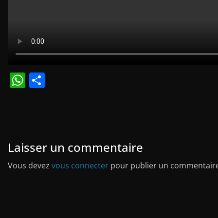
W
P
h
ar
at
ta
s
g
A
er
Laisser un commentaire
p
Vous devez
vous connecter
pour publier un commentaire
p