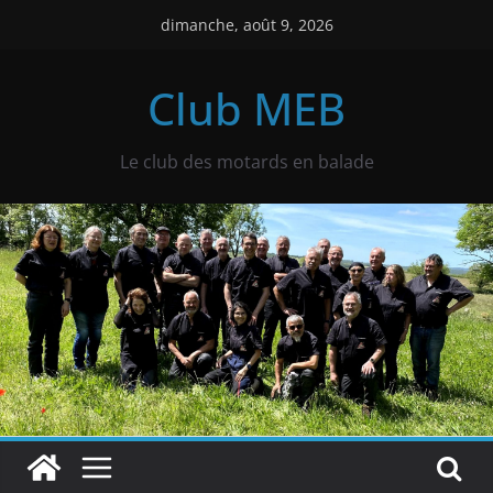
Passer
dimanche, août 9, 2026
au
contenu
Club MEB
Le club des motards en balade