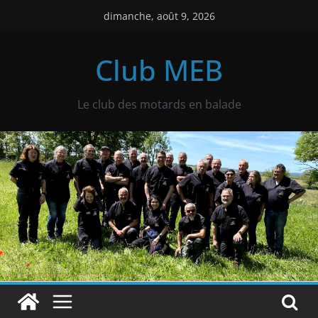
Passer
dimanche, août 9, 2026
au
contenu
Club MEB
Le club des motards en balade